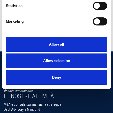
Approfondite e pluriennali esperienze in diversi settori
Statistics
merceologici, sia manifatturieri che di servizi.
L’assistenza è personalizzata con alto grado di flessibilità in
relazione alle esigenze specifiche dei singoli clienti (imprenditori,
Marketing
aziende familiari, gruppi strutturati e investitori istituzionali).
Network di rapporti con numerosi investitori istituzionali e
industriali.
Allow all
Allow selection
Deny
Advisor finanziario indipendente specializzato in operazioni di M&A e
finanza straordinaria.
LE NOSTRE ATTIVITÀ
M&A e consulenza finanziaria strategica
Debt Advisory e Minibond